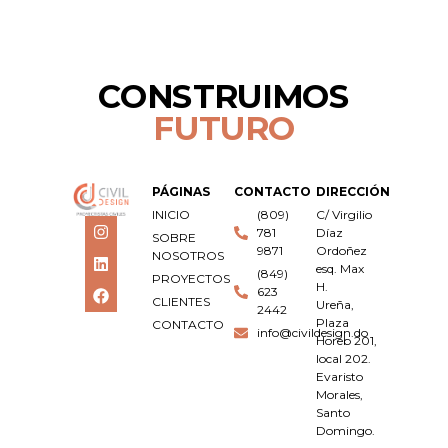
CONSTRUIMOS
FUTURO
PÁGINAS
CONTACTO
DIRECCIÓN
INICIO
(809)
C/ Virgilio
781
Díaz
SOBRE
9871
Ordoñez
NOSOTROS
esq. Max
(849)
PROYECTOS
H.
623
CLIENTES
Ureña,
2442
Plaza
CONTACTO
info@civildesign.do
Horeb 201,
local 202.
Evaristo
Morales,
Santo
Domingo.